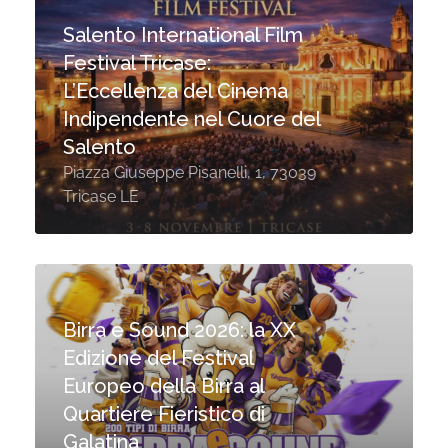
Salento International Film
Festival Tricase:
L’Eccellenza del Cinema
Indipendente nel Cuore del
Salento
Piazza Giuseppe Pisanelli, 1, 73039
Tricase LE
Birra e Sound 2026: la XX
Edizione del Festival
Europeo della Birra al
Quartiere Fieristico di
Galatina