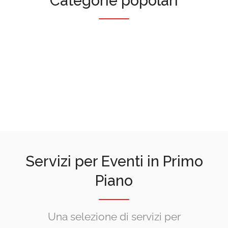
Categorie popolari
Luoghi
34 inserzioni
Relax
2 inserzioni
Servizi
57 inserzioni
Sfoglia
Tipicità
1 inserzioni
Sfoglia
12 inserzioni
Sfoglia
0 inserzioni
Sfoglia
Sfoglia
Sfoglia
Sfoglia
Servizi per Eventi in Primo
Piano
Una selezione di servizi per