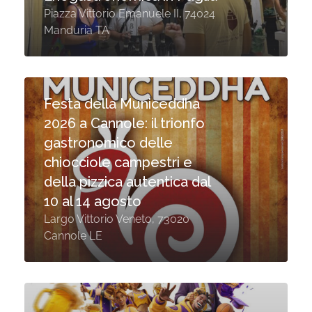
Piazza Vittorio Emanuele II, 74024
Manduria TA
Festa della Municeddha
2026 a Cannole: il trionfo
gastronomico delle
chiocciole campestri e
della pizzica autentica dal
10 al 14 agosto
Largo Vittorio Veneto, 73020
Cannole LE