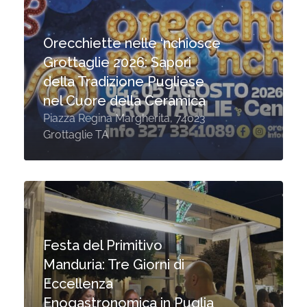
Orecchiette nelle ‘nchiosce
Grottaglie 2026: Sapori
della Tradizione Pugliese
nel Cuore della Ceramica
Piazza Regina Margherita, 74023
Grottaglie TA
Festa del Primitivo
Manduria: Tre Giorni di
Eccellenza
Enogastronomica in Puglia