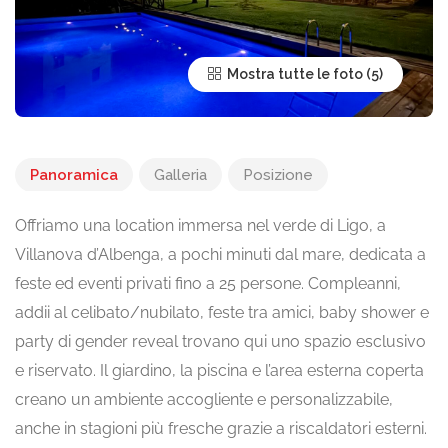
Mostra tutte le foto
Panoramica
Galleria
Posizione
Offriamo una location immersa nel verde di Ligo, a
Villanova d’Albenga, a pochi minuti dal mare, dedicata a
feste ed eventi privati fino a 25 persone. Compleanni,
addii al celibato/nubilato, feste tra amici, baby shower e
party di gender reveal trovano qui uno spazio esclusivo
e riservato. Il giardino, la piscina e l’area esterna coperta
creano un ambiente accogliente e personalizzabile,
anche in stagioni più fresche grazie a riscaldatori esterni.