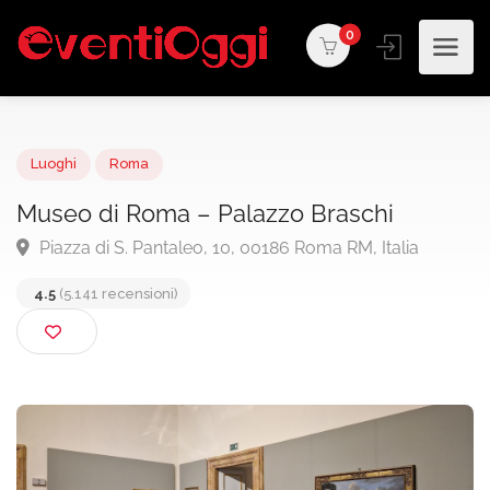
0
Luoghi
Roma
Museo di Roma – Palazzo Braschi
Piazza di S. Pantaleo, 10, 00186 Roma RM, Italia
4.5
(5.141 recensioni)