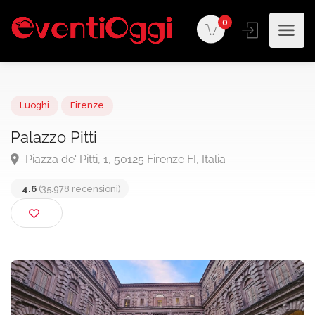
0
Luoghi
Firenze
Palazzo Pitti
Piazza de' Pitti, 1, 50125 Firenze FI, Italia
4.6
(35.978 recensioni)