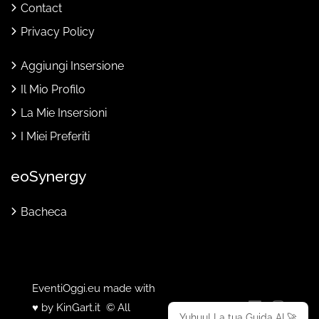
Contact
Privacy Policy
Aggiungi Insersione
Il Mio Profilo
La Mie Insersioni
I Miei Preferiti
eoSynergy
Bacheca
EventiOggi.eu made with
♥ by
KinGart.it
© All
Yuhuu! La tua Guida AI 🚀