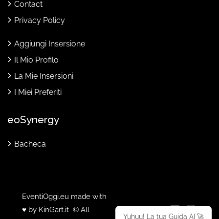
Contact
Privacy Policy
Aggiungi Insersione
Il Mio Profilo
La Mie Insersioni
I Miei Preferiti
eoSynergy
Bacheca
EventiOggi.eu made with
♥ by
KinGart.it
© All
Yuhuu! La tua Guida AI 🚀