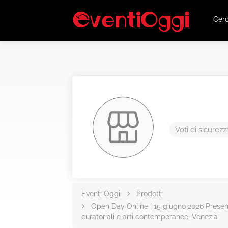
Cer
Voti di sicurezz
Eventi Oggi
Prodotti
Open Day Online | 15 giugno 2026 Presen
curatoriali e arti contemporanee, Venezia