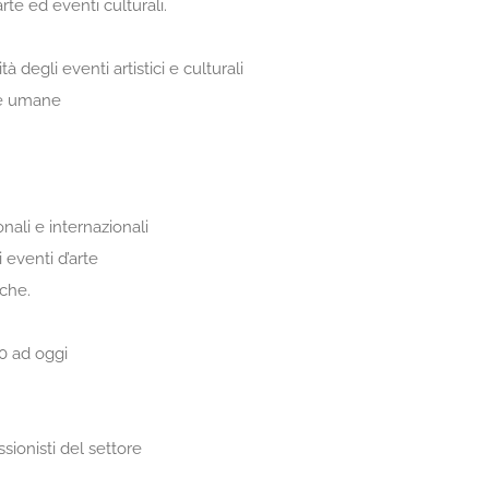
te ed eventi culturali.
ità degli eventi artistici e culturali
se umane
nali e internazionali
 eventi d’arte
iche.
00 ad oggi
sionisti del settore