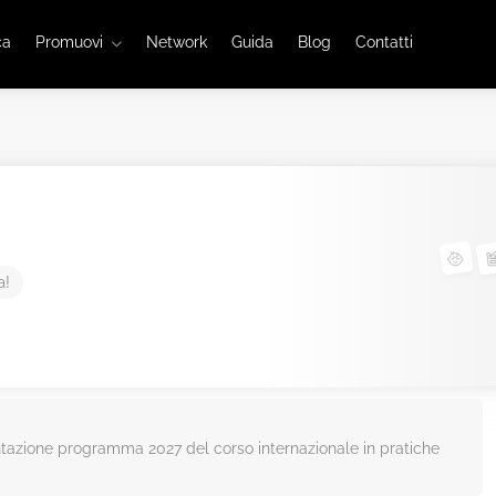
ca
Promuovi
Network
Guida
Blog
Contatti
a!
tazione programma 2027 del corso internazionale in pratiche