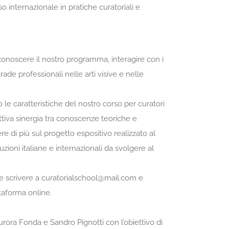
internazionale in pratiche curatoriali e
conoscere il nostro programma, interagire con i
rade professionali nelle arti visive e nelle
o le caratteristiche del nostro corso per curatori
ttiva sinergia tra conoscenze teoriche e
 di più sul progetto espositivo realizzato al
zioni italiane e internazionali da svolgere al
nte scrivere a curatorialschool@mail.com e
ttaforma online.
rora Fonda e Sandro Pignotti con l’obiettivo di