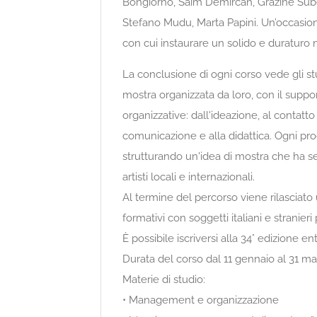
Bongiorno, Saim Demircan, Grazine Sub
Stefano Mudu, Marta Papini. Un’occasione
con cui instaurare un solido e duraturo 
La conclusione di ogni corso vede gli st
mostra organizzata da loro, con il support
organizzative: dall'ideazione, al contatto 
comunicazione e alla didattica. Ogni pr
strutturando un'idea di mostra che ha sem
artisti locali e internazionali.
Al termine del percorso viene rilasciato u
formativi con soggetti italiani e stranie
È possibile iscriversi alla 34° edizione en
Durata del corso dal 11 gennaio al 31 m
Materie di studio:
• Management e organizzazione