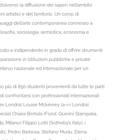
ttraverso la diffusione dei saperi nell’ambito
ni artistici e del territorio. Un corso di
guaggi dell’arte contemporanea connesso a
ilosofia, sociologia, semiotica, economia e
ato e indipendente in grado di offrire strumenti
reparazione in istituzioni pubbliche e private
i rilievo nazionale ed internazionale per un
.
to più di 850 studenti provenienti da tutte le parti
i confrontarsi con professionisti internazionali
re Londra) Louise Mckinney (a-i-r Londra)
zia) Chiara Bertola (Fond. Querini Stampalia,
Milano) Filippo Lotti (Sotheby’s Italy), i
hmitz, Pedro Barbosa, Stefano Mudu, Elena