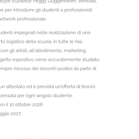
elyte (curatrice Peggy Guggenheim, Venezia),
 per introdurre gli studenti a professionisti
network professionale.
udenti impegnati nelle realizzazione di una
o logistico della scuola, in tutte le fasi
con gli artisti, all'allestimento, marketing,
ogetto espositivo viene accuratemente studiato,
pre riscosso dei riscontri positivi da parte di
n attestato ed è prevista un’offerta di tirocini
ri pensata per ogni singolo studente.
tro il 10 ottobre 2026.
aggio 2027.