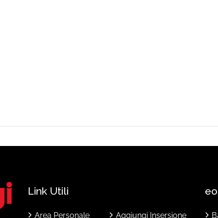
Link Utili
eo
Area Personale
Aggiungi Insersione
B