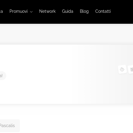
ca
Promuovi
Network
Guida
Blog
Contatti
a!
Pascalis