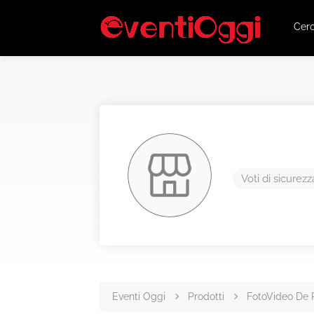
Cer
Voti di sicurezz
Eventi Oggi
Prodotti
FotoVideo De 