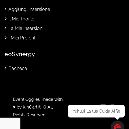
Aggiungi Insersione
Il Mio Profilo
La Mie Insersioni
I Miei Preferiti
eoSynergy
Bacheca
EventiOggi.eu made with
♥ by
KinGart.it
© All
Yuhuu! La tua Guida AI 🚀
Rights Reserved.