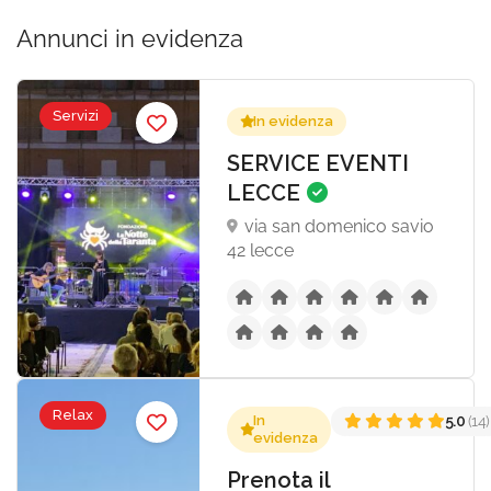
Annunci in evidenza
Servizi
In evidenza
SERVICE EVENTI
LECCE
via san domenico savio
42 lecce
Relax
In
5.0
(14)
evidenza
Prenota il