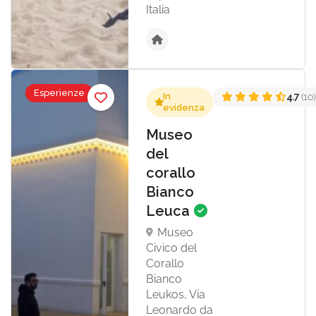
Italia
Esperienze
In
4.7
(10)
evidenza
Museo
del
corallo
Bianco
Leuca
Museo
Civico del
Corallo
Bianco
Leukos, Via
Leonardo da