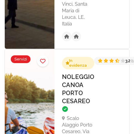
Vinci, Santa
Maria di
Leuca, LE,
Italia
Servizi
In
3.2
(1
evidenza
NOLEGGIO
CANOA
PORTO
CESAREO
Scalo
Alaggio Porto
Cesareo, Via