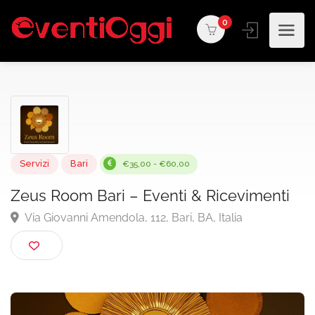
0
Servizi
Bari
€35,00 - €60,00
Zeus Room Bari – Eventi & Ricevimenti
Via Giovanni Amendola, 112, Bari, BA, Italia