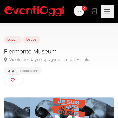
0
Luoghi
Lecce
Fiermonte Museum
Vicolo dei Raynò, 4, 73100 Lecce LE, Italia
4.9
(30 recensioni)