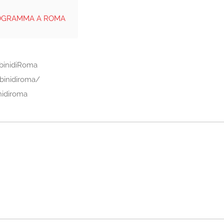
ROGRAMMA A ROMA
binidiRoma
binidiroma/
nidiroma