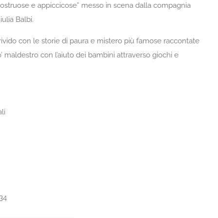
 mostruose e appiccicose” messo in scena dalla compagnia
ulia Balbi.
ivido con le storie di paura e mistero più famose raccontate
’ maldestro con l’aiuto dei bambini attraverso giochi e
li
34