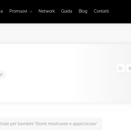
ca
Promuovi
Network
Guida
Blog
Contatti
a!
trale per bambini “Storie mostruose e appiccicose”