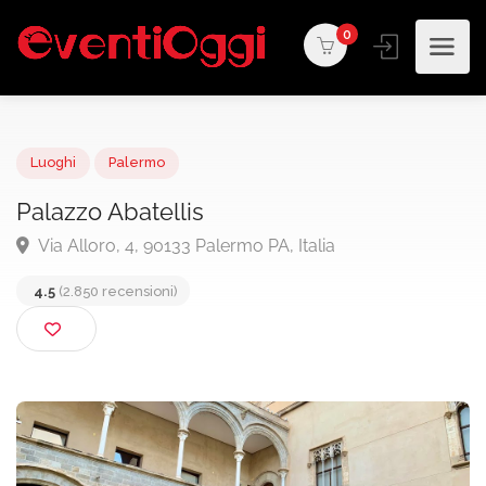
0
Luoghi
Palermo
Palazzo Abatellis
Via Alloro, 4, 90133 Palermo PA, Italia
4.5
(2.850 recensioni)