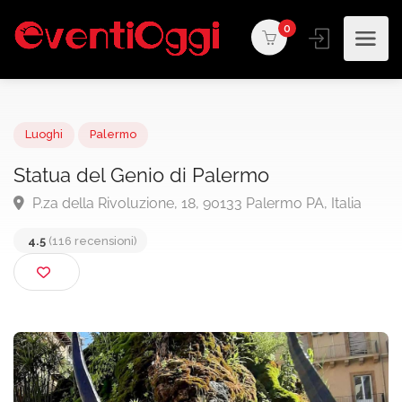
0
Luoghi
Palermo
Statua del Genio di Palermo
P.za della Rivoluzione, 18, 90133 Palermo PA, Italia
4.5
(116 recensioni)